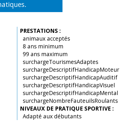
matiques.
PRESTATIONS
:
animaux acceptés
8
ans minimum
99
ans maximum
surchargeTourismesAdaptes
surchargeDescriptifHandicapMoteur
surchargeDescriptifHandicapAuditif
surchargeDescriptifHandicapVisuel
surchargeDescriptifHandicapMental
surchargeNombreFauteuilsRoulants
NIVEAUX DE PRATIQUE SPORTIVE
:
Adapté aux débutants