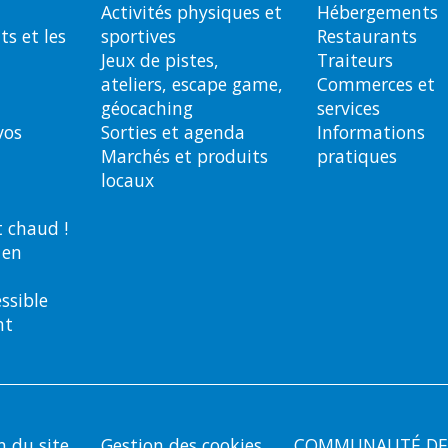
Activités physiques et
Hébergements
ts et les
sportives
Restaurants
Jeux de pistes,
Traiteurs
ateliers, escape game,
Commerces et
géocaching
services
vos
Sorties et agenda
Informations
Marchés et produits
pratiques
locaux
it chaud !
 en
essible
nt
n du site
Gestion des cookies