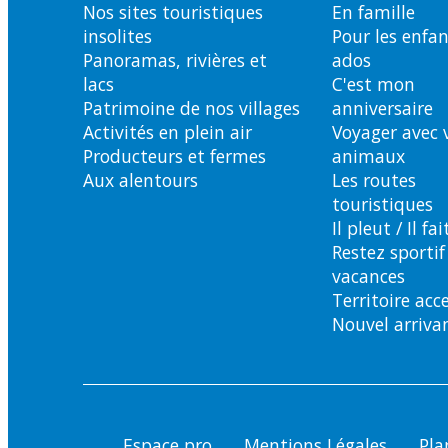
Nos sites touristiques
En famille
insolites
Pour les enfan
Panoramas, rivières et
ados
lacs
C'est mon
Patrimoine de nos villages
anniversaire
Activités en plein air
Voyager avec 
Producteurs et fermes
animaux
Aux alentours
Les routes
touristiques
Il pleut / Il fa
Restez sportif
vacances
Territoire acc
Nouvel arriva
Espace pro
Mentions Légales
Pla