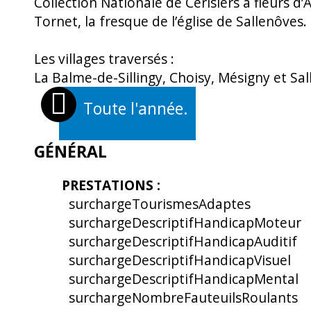
Collection Nationale de Cerisiers à fleurs d
Tornet, la fresque de l’église de Sallenôves.
Les villages traversés :
La Balme-de-Sillingy, Choisy, Mésigny et Sa
Toute l'année.
OUVERTURES
GÉNÉRAL
PRESTATIONS
:
surchargeTourismesAdaptes
surchargeDescriptifHandicapMoteur
surchargeDescriptifHandicapAuditif
surchargeDescriptifHandicapVisuel
surchargeDescriptifHandicapMental
surchargeNombreFauteuilsRoulants