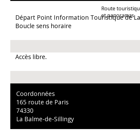
Route touristiqu
et panoramas
Départ Point Information Touristique de La
Boucle sens horaire
Accès libre.
Coordonnées
165 route de Paris
74330
La Balme-de-Sillingy