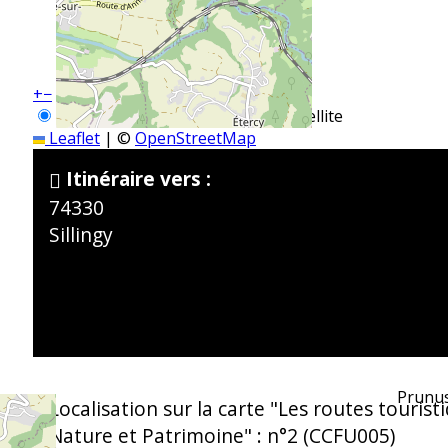
+
−
OpenStreetMap
Streets
Satellite
Leaflet
|
©
OpenStreetMap
Itinéraire vers :
74330
Sillingy
Prunu
Localisation sur la carte "Les routes touristi
Nature et Patrimoine" : n°2 (CCFU005)