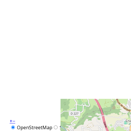
+
−
OpenStreetMap
Streets
Satellite