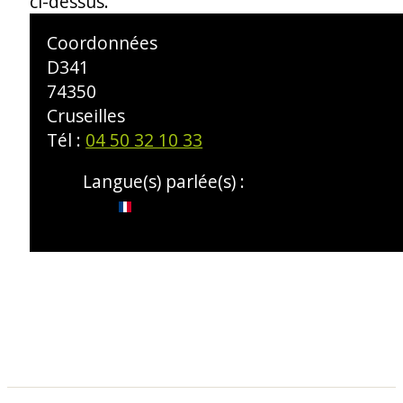
ci-dessus.
Coordonnées
D341
74350
Cruseilles
Tél :
04 50 32 10 33
Langue(s) parlée(s) :