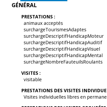
GÉNÉRAL
PRESTATIONS
:
animaux acceptés
surchargeTourismesAdaptes
surchargeDescriptifHandicapMoteur
surchargeDescriptifHandicapAuditif
surchargeDescriptifHandicapVisuel
surchargeDescriptifHandicapMental
surchargeNombreFauteuilsRoulants
VISITES
:
visitable
PRESTATIONS DES VISITES INDIVIDU
Visites individuelles libres en perman