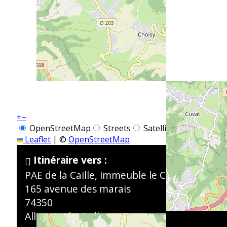
+
−
OpenStreetMap
Streets
Satellite
Leaflet
|
©
OpenStreetMap
Itinéraire vers :
PAE de la Caille, immeuble le Concorde
165 avenue des marais
74350
Allonzier-la-Caille