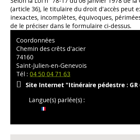
Selon la Loi n° 78-17 du 06 janvier 1978 de la
(article 36), le titulaire du droit d'accès peu
inexactes, incomplètes, équivoques, périmées o
de le préciser dans le formulaire ci-dessus.
Coordonnées
Chemin des crêts d'acier
74160
Saint-Julien-en-Genevois
Tél :
04 50 04 71 63
Site Internet
"Itinéraire pédestre : GR
Langue(s) parlée(s) :